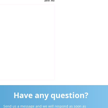
See All
Have any question?
Send us a message and we will respond as soon as