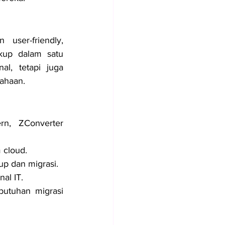
 user-friendly, 
up dalam satu 
l, tetapi juga 
ahaan.
n, ZConverter 
 cloud.
up dan migrasi.
al IT.
utuhan migrasi 