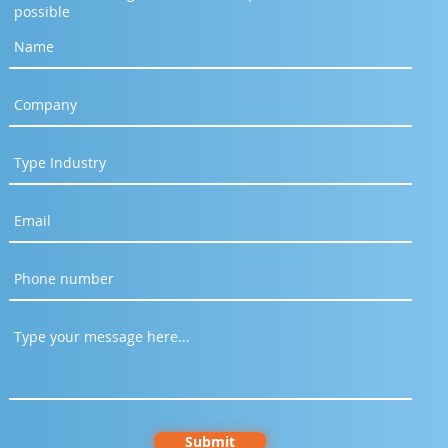
possible
Much Revenue Is Lost
 Your System Goes
 for Just One Minute?
Submit