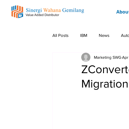
Abou
All Posts
IBM
News
Aut
Marketing SWG
Apr
Rockwell
Event
Promo 
ZConvert
Migratio