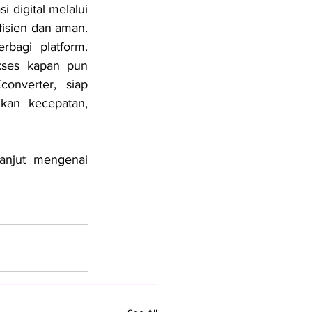
 adalah jawaban bagi perusahaan yang ingin melakukan transformasi digital melalui 
fisien dan aman. 
bagi platform. 
kses kapan pun 
onverter, siap 
an kecepatan, 
anjut mengenai 