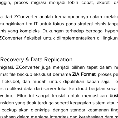
ggih, proses migrasi menjadi lebih cepat, akurat, da
ama dari ZConverter adalah kemampuannya dalam melak
ungkinkan tim IT untuk fokus pada strategi bisnis tanpa
nis yang kompleks. Dukungan terhadap berbagai hypervi
ZConverter fleksibel untuk diimplementasikan di lingku
 Recovery & Data Replication
igrasi, ZConverter juga menjadi pilihan tepat dalam h
mat file backup eksklusif bernama 
ZIA Format
, proses p
 fleksibel, dan mudah untuk dipulihkan kapan saja. Tek
replikasi data dari server lokal ke cloud berjalan secara
ntime. Fitur ini sangat krusial untuk memastikan 
bus
 insiden yang tidak terduga seperti kegagalan sistem atau 
dibackup akan dienkripsi dengan standar keamanan ting
sahaan dalam menjaga integritas dan kerahasiaan data 