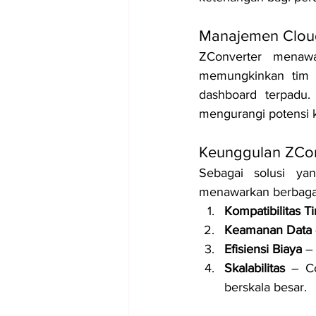
Manajemen Cloud
ZConverter menaw
memungkinkan tim 
dashboard terpadu.
mengurangi potensi 
Keunggulan ZCon
Sebagai solusi ya
menawarkan berbagai
Kompatibilitas T
Keamanan Data
Efisiensi Biaya
 –
Skalabilitas
 – C
berskala besar.