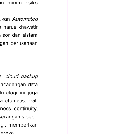
n minim risiko 
ukan 
Automated 
 harus khawatir 
sor dan sistem 
ngan perusahaan 
al 
cloud backup 
encadangan data 
nologi ini juga 
 otomatis, real-
iness continuity
, 
serangan siber.
gi, memberikan 
mereka.