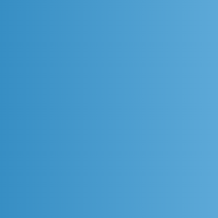
Why Is Implementing an
How 
Enterprise Monitoring Platform
When
Often So Exhausting?
Down