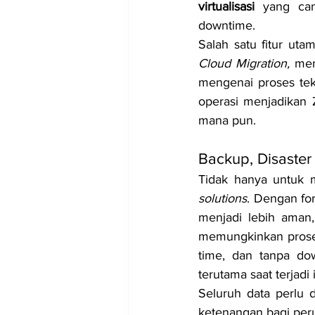
virtualisasi
 yang can
downtime.
Salah satu fitur ut
Cloud Migration, 
mem
mengenai proses tek
operasi menjadikan 
mana pun.
Backup, Disaster
Tidak hanya untuk m
solutions
. Dengan for
menjadi lebih aman,
memungkinkan proses 
time, dan tanpa dow
terutama saat terjadi
Seluruh data perlu 
ketenangan bagi peru