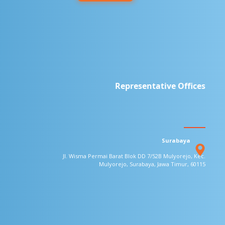
Representative Offices
Surabaya
Jl. Wisma Permai Barat Blok DD 7/52B
Mulyorejo, Kec.
Mulyorejo, Surabaya,
Jawa Timur, 60115