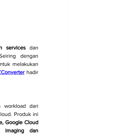
n services
 dan 
eiring dengan 
ntuk melakukan 
ZConverter
 hadir 
workload dari 
oud. Produk ini 
e, Google Cloud 
i 
imaging dan 