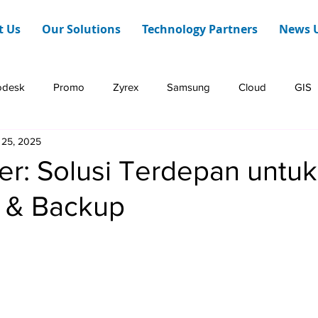
t Us
Our Solutions
Technology Partners
News 
odesk
Promo
Zyrex
Samsung
Cloud
GIS
 25, 2025
Dashboard Web
HERE Technologies
Infraon
er: Solusi Terdepan untu
n & Backup