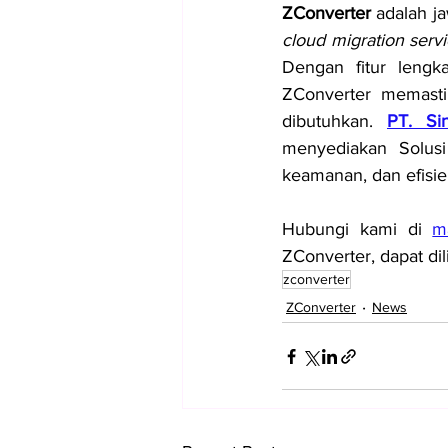
ZConverter
cloud migration serv
Dengan fitur lengka
ZConverter memasti
dibutuhkan. 
PT. Si
menyediakan Solus
keamanan, dan efisien
Hubungi kami di 
m
ZConverter, dapat dili
zconverter
ZConverter
News