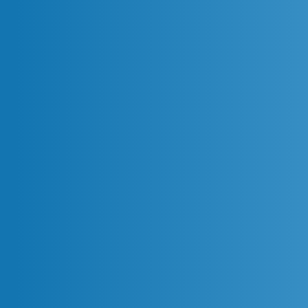
A Practical Way to Consolidate
Financial Reports from
Multiple Branches