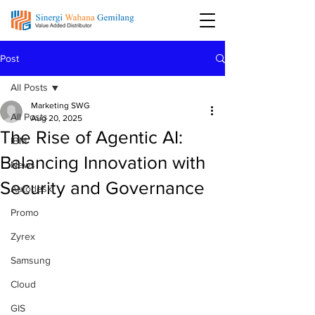
Post
All Posts
Marketing SWG
All Posts
Aug 20, 2025
The Rise of Agentic AI:
IBM
Balancing Innovation with
News
Security and Governance
Autodesk
Promo
Zyrex
Samsung
Cloud
GIS