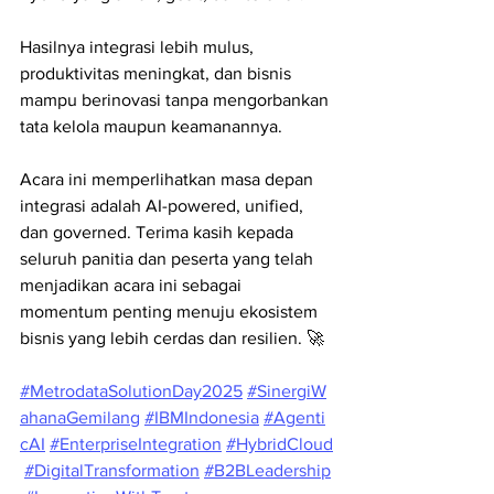
Hasilnya integrasi lebih mulus, 
produktivitas meningkat, dan bisnis 
mampu berinovasi tanpa mengorbankan 
tata kelola maupun keamanannya.
Acara ini memperlihatkan masa depan 
integrasi adalah AI-powered, unified, 
dan governed. Terima kasih kepada 
seluruh panitia dan peserta yang telah 
menjadikan acara ini sebagai 
momentum penting menuju ekosistem 
bisnis yang lebih cerdas dan resilien. 🚀
#MetrodataSolutionDay2025
#SinergiW
ahanaGemilang
#IBMIndonesia
#Agenti
cAI
#EnterpriseIntegration
#HybridCloud
#DigitalTransformation
#B2BLeadership