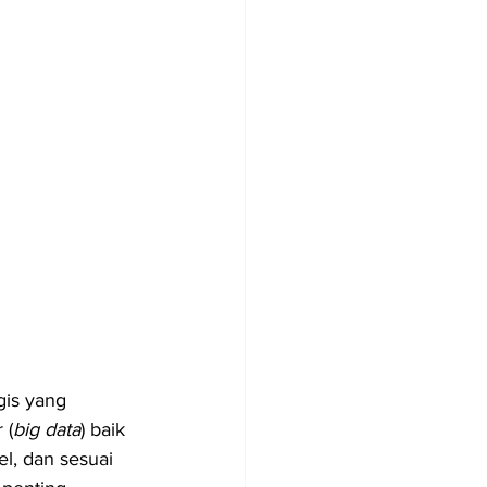
gis yang 
 (
big data
) baik 
l, dan sesuai 