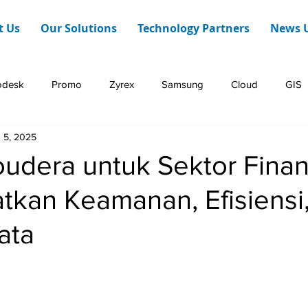
t Us
Our Solutions
Technology Partners
News 
odesk
Promo
Zyrex
Samsung
Cloud
GIS
 5, 2025
Dashboard Web
HERE Technologies
Infraon
oudera untuk Sektor Finan
tkan Keamanan, Efisiensi
ata