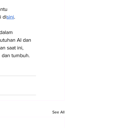
ntu 
i di
sini
.
 dalam 
butuhan AI dan 
n saat ini, 
an dan tumbuh.
See All