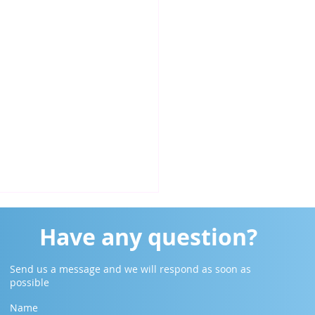
Have any question?
Send us a message and we will respond as soon as
possible