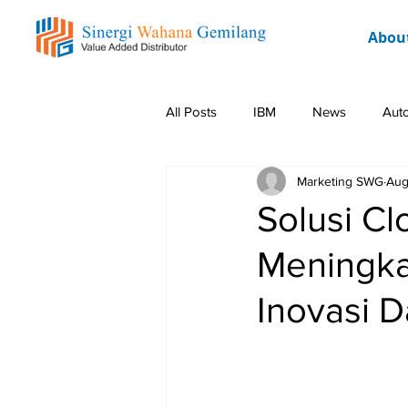
Abou
All Posts
IBM
News
Aut
Marketing SWG
Aug
Rockwell
Event
Promo 
Solusi Cl
Meningka
Inovasi D