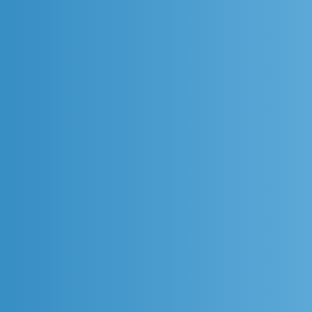
Why Is Implementing an
How 
Enterprise Monitoring Platform
When
Often So Exhausting?
Down