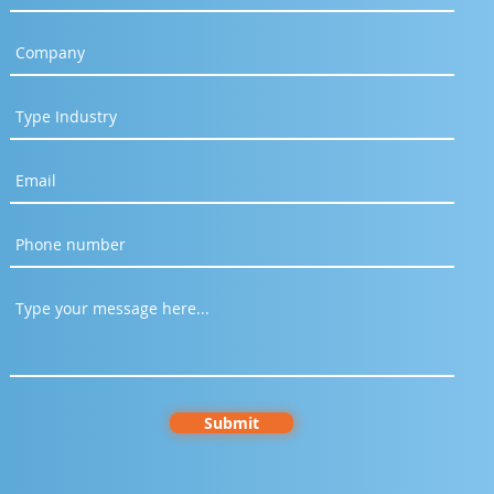
Much Revenue Is Lost
 Your System Goes
 for Just One Minute?
Submit