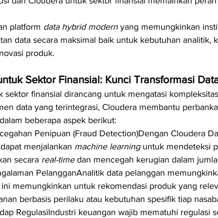
olusi dari Cloudera untuk sektor finansial memainkan peran
n platform 
data hybrid modern 
yang memungkinkan insti
n data secara maksimal baik untuk kebutuhan analitik, 
novasi produk.
untuk Sektor Finansial: Kunci Transformasi Dat
k sektor finansial dirancang untuk mengatasi kompleksita
 data yang terintegrasi, Cloudera membantu perbanka
h dalam beberapa aspek berikut:
cegahan Penipuan (Fraud Detection)Dengan Cloudera Dat
al dapat menjalankan 
machine learning
 untuk mendeteksi po
an secara 
real-time
 dan mencegah kerugian dalam jumla
ngalaman PelangganAnalitik data pelanggan memungkink
Hal ini memungkinkan untuk rekomendasi produk yang rele
yanan berbasis perilaku atau kebutuhan spesifik tiap nasab
dap RegulasiIndustri keuangan wajib mematuhi regulasi s