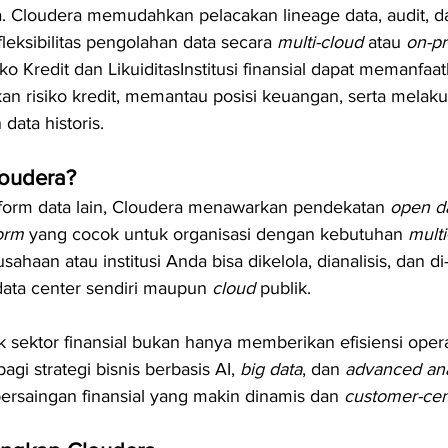
a. Cloudera memudahkan pelacakan lineage data, audit, 
leksibilitas pengolahan data secara 
multi-cloud
 atau 
on-p
ko Kredit dan LikuiditasInstitusi finansial dapat memanfaa
n risiko kredit, memantau posisi keuangan, serta melaku
data historis.
oudera?
form data lain, Cloudera menawarkan pendekatan 
open d
form
 yang cocok untuk organisasi dengan kebutuhan 
mult
rusahaan atau institusi Anda bisa dikelola, dianalisis, dan di
data center sendiri maupun 
cloud
 publik.
 sektor finansial bukan hanya memberikan efisiensi operas
gi strategi bisnis berbasis AI, 
big data
, dan 
advanced ana
persaingan finansial yang makin dinamis dan 
customer-cen