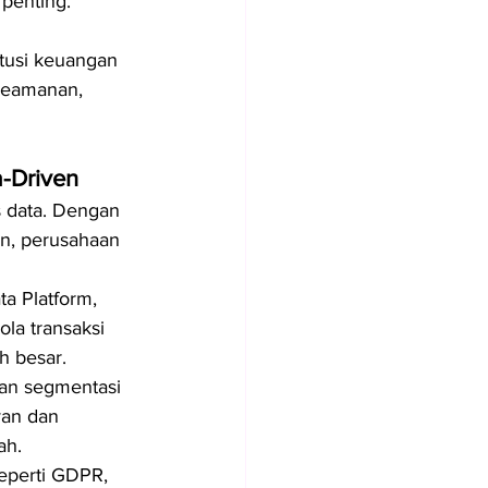
 penting.
tusi keuangan 
keamanan, 
a-Driven
s data. Dengan 
n, perusahaan 
a Platform, 
la transaksi 
h besar.
an segmentasi 
van dan 
ah.
eperti GDPR, 