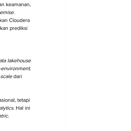
dan keamanan, 
remise
.
tkan Cloudera 
kan prediksi 
ata lakehouse 
i-environment
. 
-
scale
 dari 
ional, tetapi 
lytics
. Hal ini 
tric
.