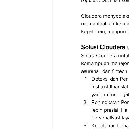
regulasi. Disinilah s
Cloudera menyediaka
memanfaatkan kekuata
kepatuhan, maupun i
Solusi Cloudera 
Solusi Cloudera untu
kemampuan manajemen
asuransi, dan fintec
Deteksi dan Pen
institusi finansi
yang mencurigak
Peningkatan Pe
lebih presisi. 
personalisasi la
Kepatuhan terha