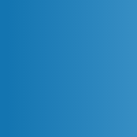
A Practical Way to Consolidate
Financial Reports from
Multiple Branches