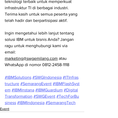
teknologi terbaik untuk memperkuat 
infrastruktur TI di berbagai industri. 
Terima kasih untuk semua peserta yang 
telah hadir dan berpartisipasi aktif.
Ingin mengetahui lebih lanjut tentang 
solusi IBM untuk bisnis Anda? Jangan 
ragu untuk menghubungi kami via 
email: 
marketing@swgemilang.com
 atau 
WhatsApp di nomor 0812-2458-1118 
#IBMSolutions
#SWGIndonesia
#ITInfras
tructure
#SemarangEvent
#IBMFlashSyst
em
#IBMInstana
#IBMGuardium
#Digital
Transformation
#SWGEvent
#TechForBu
siness
#IBMIndonesia
#SemarangTech
Event