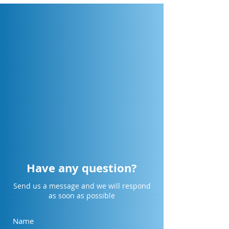
[Cikarang] Design Smarter.
[Surabaya] Desig
Collaborate Faster.
Collaborate Faste
Engineer the Future.
Engineer the Fut
Have any question?
Send us a message and we will respond
as soon as possible