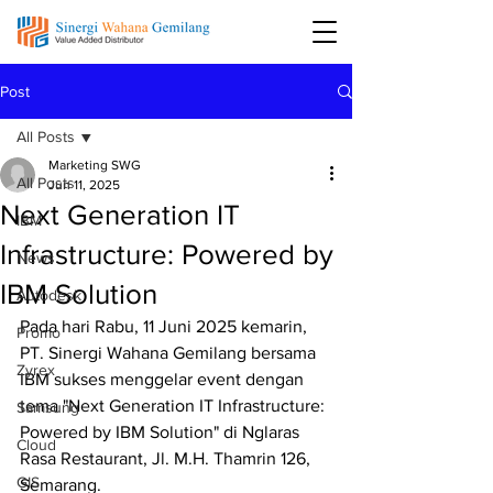
Post
All Posts
Marketing SWG
All Posts
Jun 11, 2025
Next Generation IT
IBM
Infrastructure: Powered by
News
IBM Solution
Autodesk
Pada hari Rabu, 11 Juni 2025 kemarin, 
Promo
PT. Sinergi Wahana Gemilang bersama 
Zyrex
IBM sukses menggelar event dengan 
tema "Next Generation IT Infrastructure: 
Samsung
Powered by IBM Solution" di Nglaras 
Cloud
Rasa Restaurant, Jl. M.H. Thamrin 126, 
GIS
Semarang.