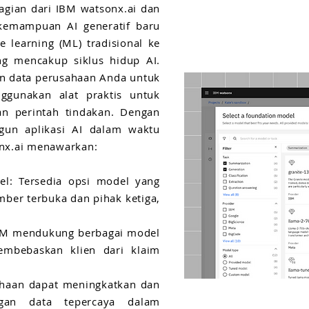
agian dari IBM watsonx.ai dan
kemampuan AI generatif baru
 learning (ML) tradisional ke
ng mencakup siklus hidup AI.
n data perusahaan Anda untuk
gunakan alat praktis untuk
 perintah tindakan. Dengan
gun aplikasi AI dalam waktu
onx.ai menawarkan:
del: Tersedia opsi model yang
ber terbuka dan pihak ketiga,
IBM mendukung berbagai model
mbebaskan klien dari klaim
ahaan dapat meningkatkan dan
an data tepercaya dalam