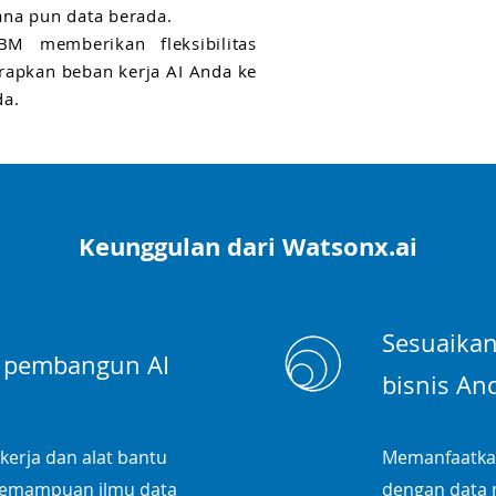
na pun data berada.
BM memberikan fleksibilitas
apkan beban kerja AI Anda ke
da.
Keunggulan dari Watsonx.ai
Sesuaikan
 pembangun AI
bisnis An
erja dan alat bantu
Memanfaatkan
kemampuan ilmu data
dengan data