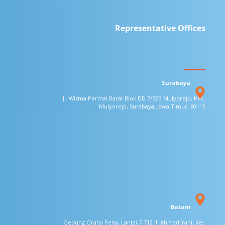
Representative Offices
Surabaya
Jl. Wisma Permai Barat Blok DD 7/52B
Mulyorejo, Kec.
Mulyorejo, Surabaya,
Jawa Timur, 60115
Batam
Gedung Graha Pena, Lantai 7-712
Jl. Ahmad Yani, Kel.