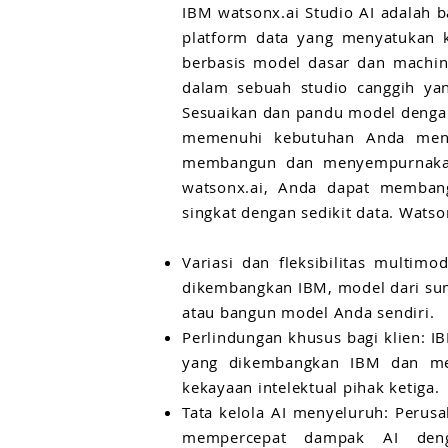
IBM watsonx.ai Studio AI adalah b
platform data yang menyatukan 
berbasis model dasar dan machine
dalam sebuah studio canggih ya
Sesuaikan dan pandu model denga
memenuhi kebutuhan Anda meng
membangun dan menyempurnakan
watsonx.ai, Anda dapat memban
singkat dengan sedikit data. Wats
Variasi dan fleksibilitas multimo
dikembangkan IBM, model dari sum
atau bangun model Anda sendiri.
Perlindungan khusus bagi klien: 
yang dikembangkan IBM dan me
kekayaan intelektual pihak ketiga.
Tata kelola AI menyeluruh: Perus
mempercepat dampak AI deng