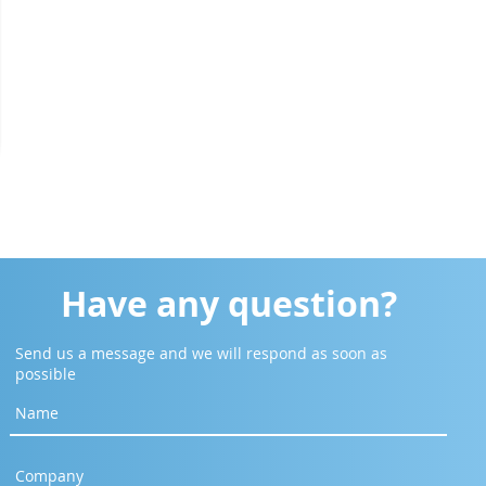
Have any question?
Send us a message and we will respond as soon as
possible