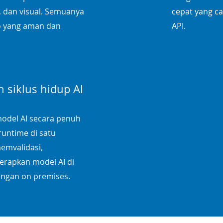
, dan visual. Semuanya
cepat yang ca
o yang aman dan
API.
 siklus hidup AI
model AI secara penuh
untime di satu
emvalidasi,
rapkan model AI di
ungan on premises.