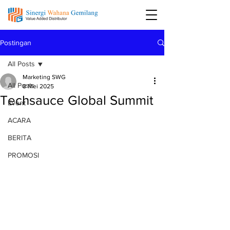
Postingan
All Posts
Marketing SWG
All Posts
8 Mei 2025
Techsauce Global Summit
Event
ACARA
BERITA
PROMOSI