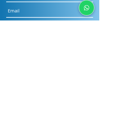
Submit
PT Sinergi Wahana
Gemilang
Home
About Us
Our Solutions