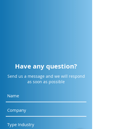
Agentic Coding:
Mengapa Implem
Transforming IT Work
Platform Monitor
Across All Disciplines
Enterprise Serin
Melelahkan?
Have any question?
Send us a message and we will respond
as soon as possible