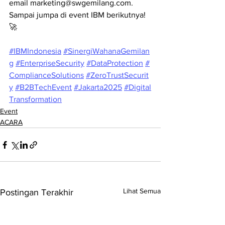
email 
marketing@swgemilang.com
. 
Sampai jumpa di event IBM berikutnya! 
🚀
#IBMIndonesia
#SinergiWahanaGemilan
g
#EnterpriseSecurity
#DataProtection
#
ComplianceSolutions
#ZeroTrustSecurit
y
#B2BTechEvent
#Jakarta2025
#Digital
Transformation
Event
ACARA
Lihat Semua
Postingan Terakhir