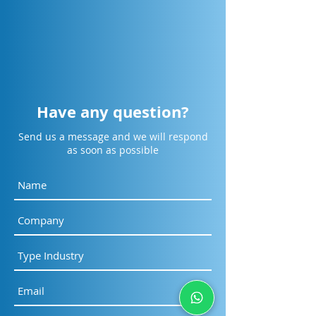
Engineer the Future.
Engineer the Fut
Have any question?
Send us a message and we will respond
as soon as possible