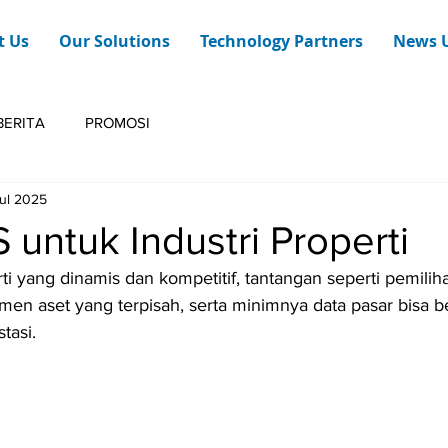
t Us
Our Solutions
Technology Partners
News 
BERITA
PROMOSI
Jul 2025
S untuk Industri Properti
ti yang dinamis dan kompetitif, tantangan seperti pemilih
men aset yang terpisah, serta minimnya data pasar bisa 
tasi.