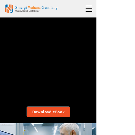
Percepat inovasi dari ide hingga
eksekusi. Solusi Autodesk
memberdayakan tim Anda untuk
merancang lebih cepat, merekayasa
lebih cerdas, dan memproduksi dengan
presisi, menghasilkan produk berkualitas
tinggi dan siap dipasarkan.
Product Design dan
Manufacturing
Download eBook