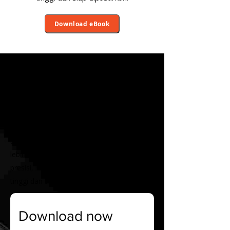
Download eBook
Product Design dan
Manufacturing
Percepat inovasi dari ide hingga eksekusi.
Solusi Autodesk memberdayakan tim Anda
untuk merancang lebih cepat, merekayasa
lebih cerdas, dan memproduksi dengan
presisi, menghasilkan produk berkualitas
tinggi dan siap dipasarkan.
Download now