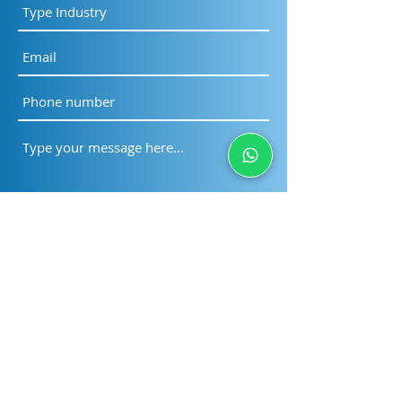
Submit
PT Sinergi Wahana
Gemilang
Home
About Us